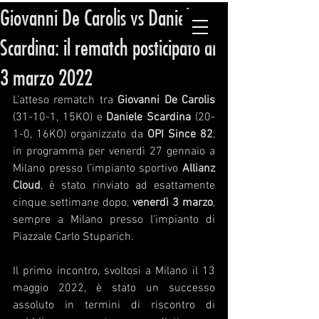
Giovanni De Carolis vs Daniele
ORGANIZZAZIONE PUGILISTICA ITALIANA
Scardina: il rematch posticipato al
3 marzo 2022
L’atteso rematch tra 
Giovanni De Carolis
(31-10-1, 15KO) e 
Daniele Scardina
 (20-
1-0, 16KO) organizzato da 
OPI Since 82
, 
in programma per venerdì 27 gennaio a 
Milano presso l’impianto sportivo 
Allianz 
Cloud
, è stato rinviato ad esattamente 
cinque settimane dopo, 
venerdì 3 marzo
, 
sempre a Milano presso l’impianto di 
Piazzale Carlo Stuparich.
Il primo incontro, svoltosi a Milano il 13 
maggio 2022, è stato un successo 
assoluto in termini di riscontro di 