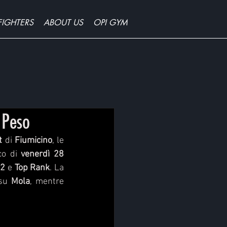
FIGHTERS
ABOUT US
OPI GYM
 Peso
t
 di 
Fiumicino
, le 
co di 
venerdì 28 
82
 e 
Top Rank
. La 
su 
Mola
, mentre 