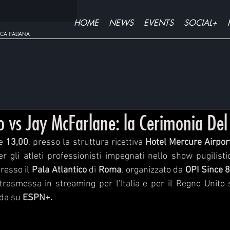
HOME
NEWS
EVENTS
SOCIAL+
CA ITALIANA
o vs Jay McFarlane: la Cerimonia Del
e 
13,00
, presso la struttura ricettiva 
Hotel Mercure Airpor
r gli atleti professionisti impegnati nello show pugilisti
presso il 
Pala Atlantico
 di 
Roma
, organizzato da 
OPI Since 
trasmessa in streaming per l’Italia e per il Regno Unito 
da su 
ESPN+.