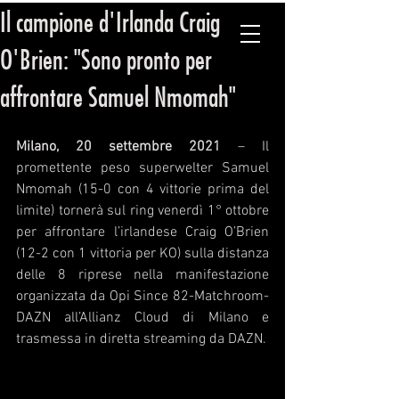
Il campione d'Irlanda Craig
ORGANIZZAZIONE PUGILISTICA ITALIANA
O'Brien: "Sono pronto per
affrontare Samuel Nmomah"
Milano, 20 settembre 2021 
– Il 
promettente peso superwelter Samuel 
Nmomah (15-0 con 4 vittorie prima del 
limite) tornerà sul ring venerdì 1° ottobre  
per affrontare l’irlandese Craig O’Brien  
(12-2 con 1 vittoria per KO) sulla distanza 
delle 8 riprese nella manifestazione 
organizzata da Opi Since 82-Matchroom-
DAZN all’Allianz Cloud di Milano e 
trasmessa in diretta streaming da DAZN. 