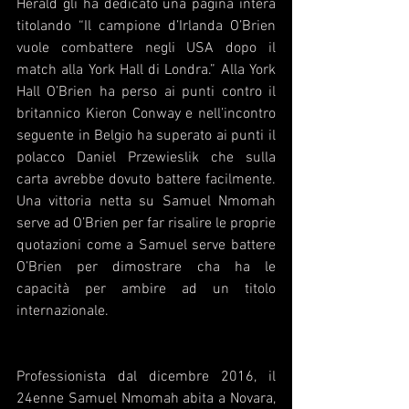
Herald gli ha dedicato una pagina intera 
titolando “Il campione d’Irlanda O’Brien 
vuole combattere negli USA dopo il 
match alla York Hall di Londra.” Alla York 
Hall O’Brien ha perso ai punti contro il 
britannico Kieron Conway e nell’incontro 
seguente in Belgio ha superato ai punti il 
polacco Daniel Przewieslik che sulla 
carta avrebbe dovuto battere facilmente. 
Una vittoria netta su Samuel Nmomah 
serve ad O’Brien per far risalire le proprie 
quotazioni come a Samuel serve battere 
O’Brien per dimostrare cha ha le 
capacità per ambire ad un titolo 
internazionale. 
Professionista dal dicembre 2016, il 
24enne Samuel Nmomah abita a Novara, 