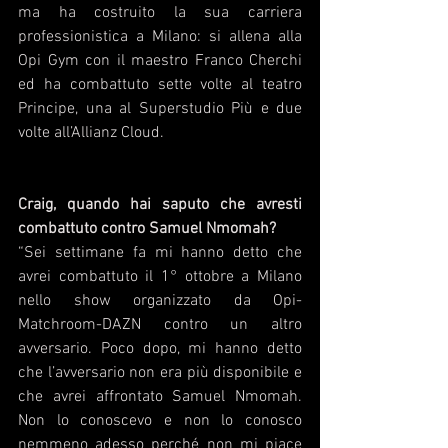
ma ha costruito la sua carriera 
professionistica a Milano: si allena alla 
Opi Gym con il maestro Franco Cherchi 
ed ha combattuto sette volte al teatro 
Principe, una al Superstudio Più e due 
volte all’Allianz Cloud.  
Craig, quando hai saputo che avresti 
combattuto contro Samuel Nmomah?
“Sei settimane fa mi hanno detto che 
avrei combattuto il 1° ottobre a Milano 
nello show organizzato da Opi-
Matchroom-DAZN contro un altro 
avversario. Poco dopo, mi hanno detto 
che l’avversario non era più disponibile e 
che avrei affrontato Samuel Nmomah. 
Non lo conoscevo e non lo conosco 
nemmeno adesso perché non mi piace 