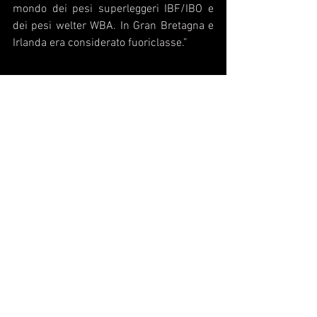
mondo dei pesi superleggeri IBF/IBO e 
dei pesi welter WBA. In Gran Bretagna e 
Irlanda era considerato fuoriclasse.” 
Nel clou della manifestazione del 1° 
ottobre, Daniele Scardina (19-0 con 15 
KO) affronterà Jurgen Doberstein (26-4-1 
con 7 KO) per il vacante titolo 
intercontinentale WBO dei pesi 
supermedi, sulla distanza delle dieci 
riprese. Per lo stesso titolo, ma nella 
categoria dei pesi leggeri, l’ex campione 
d’Europa Francesco Patera (23-3 con 8 
KO) sfiderà Devis Boschiero (48-6-2 con 
22 KO). Il campione d’Italia dei pesi 
welter Nicholas Esposito (14-0 con 5 KO) 
difenderà per la prima volta il titolo 
contro Emanuele Cavallucci (12-3-1 con 