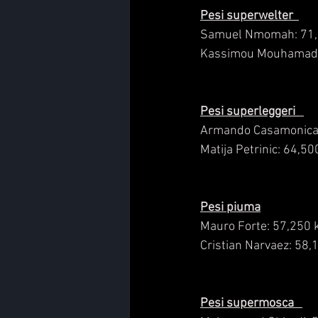
Pesi superwelter  
Samuel Nmomah: 71,
Kassimou Mouhamadou
Pesi superleggeri   
Armando Casamonica:
Matija Petrinic: 64,500
Pesi piuma
Mauro Forte: 57,250 
Cristian Narvaez: 58,
Pesi supermosca   