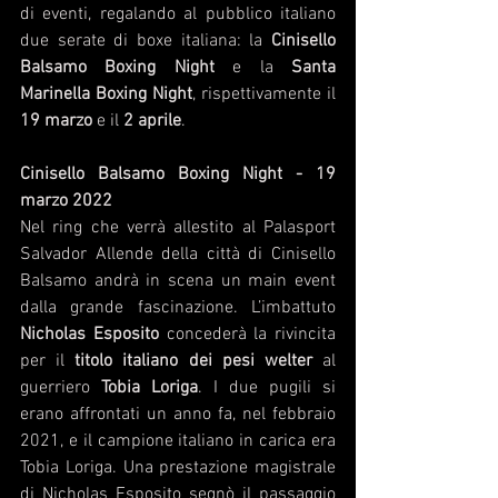
di eventi, regalando al pubblico italiano 
due serate di boxe italiana: la 
Cinisello 
Balsamo Boxing Night
 e la 
Santa 
Marinella Boxing Night
, rispettivamente il 
19 marzo
 e il 
2 aprile
.
Cinisello Balsamo Boxing Night - 19 
marzo 2022
Nel ring che verrà allestito al Palasport 
Salvador Allende della città di Cinisello 
Balsamo andrà in scena un main event 
dalla grande fascinazione. L’imbattuto 
Nicholas Esposito
 concederà la rivincita 
per il 
titolo italiano dei pesi welter
 al 
guerriero 
Tobia Loriga
. I due pugili si 
erano affrontati un anno fa, nel febbraio 
2021, e il campione italiano in carica era 
Tobia Loriga. Una prestazione magistrale 
di Nicholas Esposito segnò il passaggio 