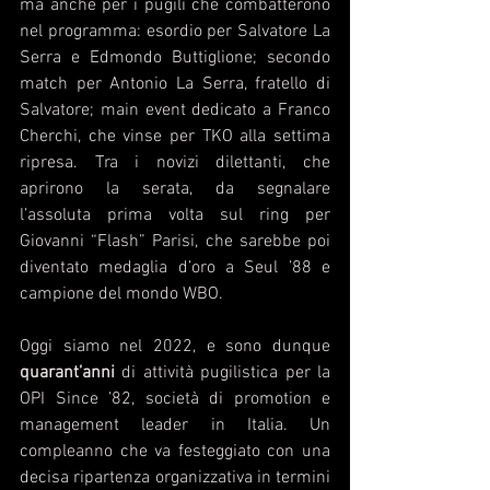
ma anche per i pugili che combatterono 
nel programma: esordio per Salvatore La 
Serra e Edmondo Buttiglione; secondo 
match per Antonio La Serra, fratello di 
Salvatore; main event dedicato a Franco 
Cherchi, che vinse per TKO alla settima 
ripresa. Tra i novizi dilettanti, che 
aprirono la serata, da segnalare 
l’assoluta prima volta sul ring per 
Giovanni “Flash” Parisi, che sarebbe poi 
diventato medaglia d’oro a Seul ’88 e 
campione del mondo WBO.
Oggi siamo nel 2022, e sono dunque 
quarant’anni
 di attività pugilistica per la 
OPI Since ’82, società di promotion e 
management leader in Italia. Un 
compleanno che va festeggiato con una 
decisa ripartenza organizzativa in termini 