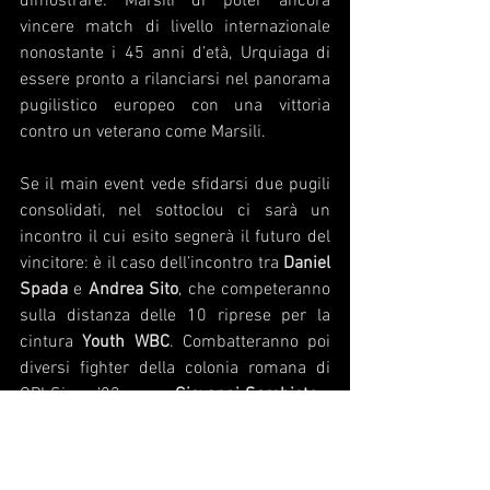
dimostrare: Marsili di poter ancora 
vincere match di livello internazionale 
nonostante i 45 anni d’età, Urquiaga di 
essere pronto a rilanciarsi nel panorama 
pugilistico europeo con una vittoria 
contro un veterano come Marsili. 
Se il main event vede sfidarsi due pugili 
consolidati, nel sottoclou ci sarà un 
incontro il cui esito segnerà il futuro del 
vincitore: è il caso dell’incontro tra 
Daniel 
Spada
 e 
Andrea Sito
, che competeranno 
sulla distanza delle 10 riprese per la 
cintura 
Youth WBC
. Combatteranno poi 
diversi fighter della colonia romana di 
OPI Since ’82, come 
Giovanni Sarchioto
 e 
Francesco Russo
, e anche il peso medio 
Omar Nguale Ilunga
, in arte 
Ion “The Real 
Deal
”, rapper e pugile professionista.