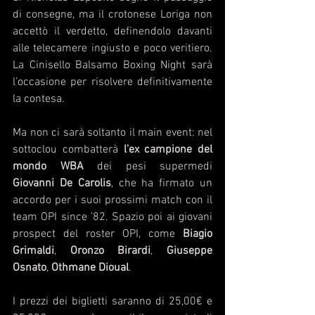
di consegne, ma il crotonese Loriga non 
accettò il verdetto, definendolo davanti 
alle telecamere ingiusto e poco veritiero. 
La Cinisello Balsamo Boxing Night sarà 
l’occasione per risolvere definitivamente 
la contesa. 
Ma non ci sarà soltanto il main event: nel 
sottoclou combatterà 
l’ex campione del 
mondo WBA
 dei pesi supermedi 
Giovanni De Carolis
, che ha firmato un 
accordo per i suoi prossimi match con il 
team OPI since ’82. Spazio poi ai giovani 
prospect del roster OPI, come 
Biagio 
Grimaldi
, 
Oronzo Birardi
, 
Giuseppe 
Osnato
, 
Othmane Dioual
.
I prezzi dei biglietti saranno di 25,00€ e 