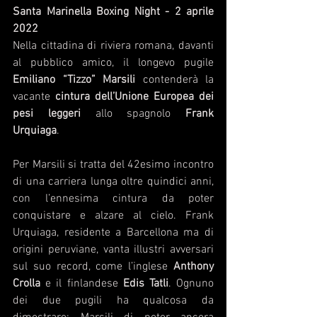
Santa Marinella Boxing Night - 2 aprile 
2022
Nella cittadina di riviera romana, davanti 
al pubblico amico, il longevo pugile 
Emiliano “Tizzo” Marsili
 contenderà la 
vacante 
cintura dell’Unione Europea dei 
pesi leggeri
 allo spagnolo 
Frank 
Urquiaga
. 
Per Marsili si tratta del 42esimo incontro 
di una carriera lunga oltre quindici anni, 
con l’ennesima cintura da poter 
conquistare e alzare al cielo. Frank 
Urquiaga, residente a Barcellona ma di 
origini peruviane, vanta illustri avversari 
sul suo record, come l’inglese 
Anthony 
Crolla
 e il finlandese 
Edis Tatli
. Ognuno 
dei due pugili ha qualcosa da 