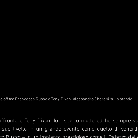
e off tra Francesco Russo e Tony Dixon, Alessandro Cherchi sullo sfondo
affrontare Tony Dixon, lo rispetto molto ed ho sempre vo
 suo livello in un grande evento come quello di venerd
 Russo – in un impianto prestigioso come il Palazzo dello