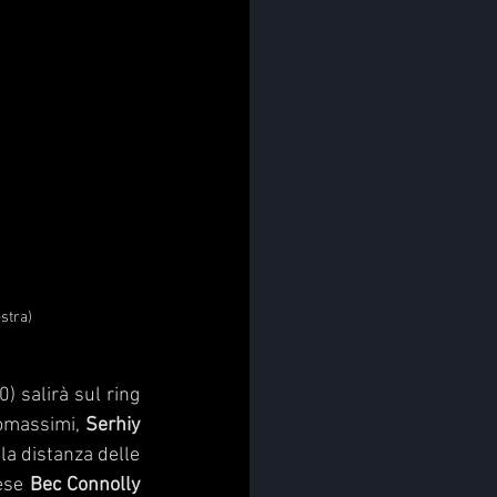
stra)
0) salirà sul ring 
iomassimi, 
Serhiy 
la distanza delle 
ese 
Bec Connolly