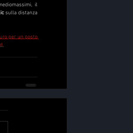
mediomassimi, il 
ic
 sulla distanza 
Euro per un posto 
d.