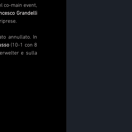
l co-main event, 
ncesco Grandelli
riprese. 
to annullato. In 
usso
 (10-1 con 8 
rwelter e sulla 