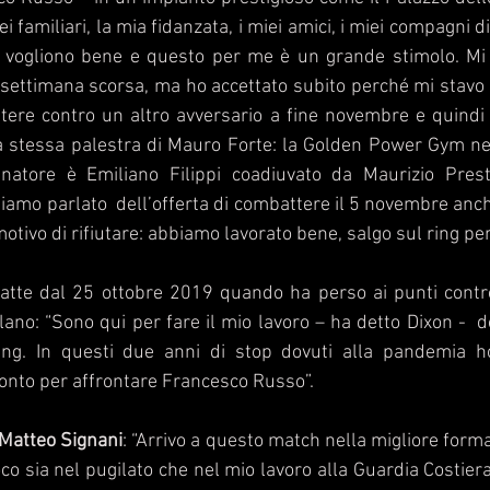
 familiari, la mia fidanzata, i miei amici, i miei compagni di
 vogliono bene e questo per me è un grande stimolo. Mi
settimana scorsa, ma ho accettato subito perché mi stavo 
ere contro un altro avversario a fine novembre e quindi s
a stessa palestra di Mauro Forte: la Golden Power Gym nel
enatore è Emiliano Filippi coadiuvato da Maurizio Prest
amo parlato  dell’offerta di combattere il 5 novembre anche
otivo di rifiutare: abbiamo lavorato bene, salgo sul ring per 
tte dal 25 ottobre 2019 quando ha perso ai punti cont
ilano: “Sono qui per fare il mio lavoro – ha detto Dixon -  
ing. In questi due anni di stop dovuti alla pandemia h
onto per affrontare Francesco Russo”.  
Matteo Signani
: “Arrivo a questo match nella migliore forma
co sia nel pugilato che nel mio lavoro alla Guardia Costiera. 