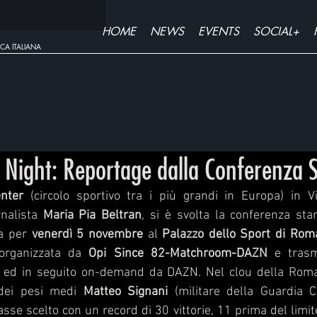
HOME
NEWS
EVENTS
SOCIAL+
CA ITALIANA
Night: Reportage dalla Conferenza 
nter
 (circolo sportivo tra i più grandi in Europa) in Vi
nalista 
Maria Pia Beltran
, si è svolta la conferenza st
a per 
venerdì 5 novembre
 al 
Palazzo dello Sport di Rom
organizzata da 
Opi Since 82-Matchroom-DAZN 
e trasm
 ed in seguito on-demand da DAZN. Nel clou della Roma 
dei pesi medi 
Matteo Signani
 (militare della Guardia C
sse scelto con un record di 30 vittorie, 11 prima del limite