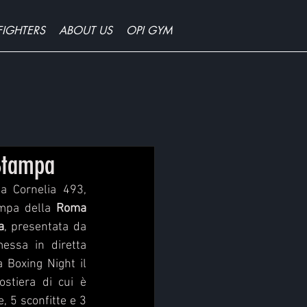
FIGHTERS
ABOUT US
OPI GYM
Stampa
a Cornelia 493, 
ampa della 
Roma 
a
, presentata da 
essa in diretta 
Boxing Night il 
ostiera di cui è 
, 5 sconfitte e 3 