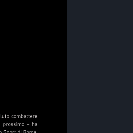
luto combattere 
ì prossimo – ha 
 Sport di Roma. 