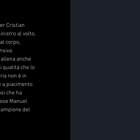
c
er Cristian 
nistro al volto, 
al corpo, 
nsiva. 
 allena anche 
i qualità che lo 
ria non è in
e a piacimento 
osi che ha 
Jose Manuel 
 campione del 