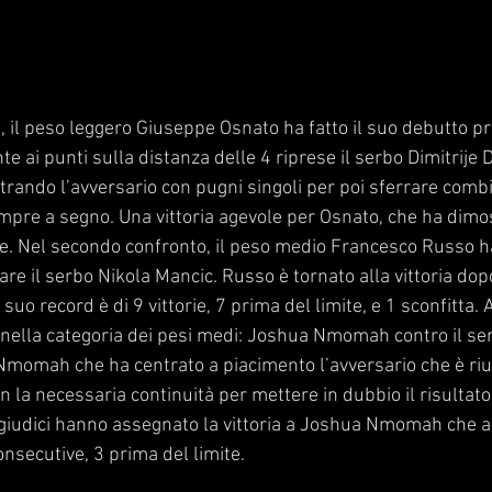
 il peso leggero Giuseppe Osnato ha fatto il suo debutto pr
ai punti sulla distanza delle 4 riprese il serbo Dimitrije Dj
trando l’avversario con pugni singoli per poi sferrare comb
pre a segno. Una vittoria agevole per Osnato, che ha dimos
he. Nel secondo confronto, il peso medio Francesco Russo h
are il serbo Nikola Mancic. Russo è tornato alla vittoria dop
suo record è di 9 vittorie, 7 prima del limite, e 1 sconfitta. 
a nella categoria dei pesi medi: Joshua Nmomah contro il se
Nmomah che ha centrato a piacimento l’avversario che è rius
la necessaria continuità per mettere in dubbio il risultato. 
 i giudici hanno assegnato la vittoria a Joshua Nmomah che 
onsecutive, 3 prima del limite. 