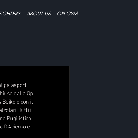
FIGHTERS
ABOUT US
OPI GYM
l palasport 
hiuse dalla Opi 
Bejko e con il 
olari. Tutti i 
e Pugilistica 
o D’Acierno e 