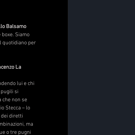
ello Balsamo 
e boxe. Siamo 
l quotidiano per 
ncenzo La 
dendo lui e chi 
ugili si 
a che non se 
o Stecca – lo 
dei diretti 
ombinazioni, ma 
ue o tre pugni 