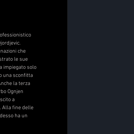
ofessionistico 
ordjevic. 
inazioni che 
trato le sue 
a impiegato solo 
o una sconfitta 
Anche la terza 
rbo Ognjen 
cito a 
Alla fine delle 
adesso ha un 