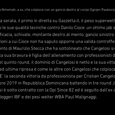
 Nmomah, a sx, che colpisce con un gancio destro al corpo Ognjen Raukovi
 serata, il primo in diretta su Gazzetta.it, il peso superwelt
le sue qualità tecniche contro Danilo Cioce: un ottimo jab si
icacia, schivate, montante destro al mento, gancio sinistro 
ioni a cui Cioce non ha saputo opporre una valida controffe
nto di Maurizio Stecca che ha sottolineato che Cangelosi si
 la sua bravura è figlia dell’allenamento con professionisti d
l quinto round, il dominio di Cangelosi è netto e la sua vitto
ed ultima ripresa è come le altre con Cangelosi che colpisc
. E’ la seconda vittoria da professionista per Cristian Cangel
mbre 2019 in Repubblica Dominicana battendo in tre round 
si è sotto contratto con la Opi Since 82 ed è seguito dall’ex
eggeri IBF e dei pesi welter WBA Paul Malignaggi.