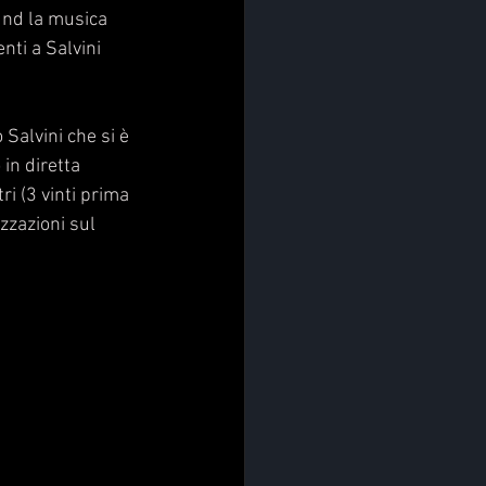
und la musica 
ti a Salvini 
Salvini che si è 
in diretta 
ri (3 vinti prima 
izzazioni sul 