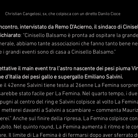
Christian Cangelosi, sx, che colpisca con un diretto Danilo Cioce
ncontro, intervistato da Remo D’Acierno, il sindaco di Cinis
ichiarato
: “Cinisello Balsamo è pronta ad ospitare la grand
enerale, abbiamo tante associazioni che fanno tanto bene ne
 i grandi eventi sono di casa a Cinisello Balsamo.” 
ttative il main event tra l’astro nascente dei pesi piuma Vi
 d’Italia dei pesi gallo e supergallo Emiliano Salvini. 
se il 42enne Salvini tiene testa al 26enne La Femina sorpren
arebbe stato facile per La Femina. Nel quarto tempo, i due p
gni al centro del ring e Salvini colpisce al volto La Femin
mi metterei davanti a Salvini a scambiare – commenta Maurizi
erei.” Anche sul finire della ripresa, La Femina colpisce con 
subito. Nel quinto round, La Femina aumenta il ritmo e le c
e. Il limite di La Femina è di fermarsi dopo aver sferrato d